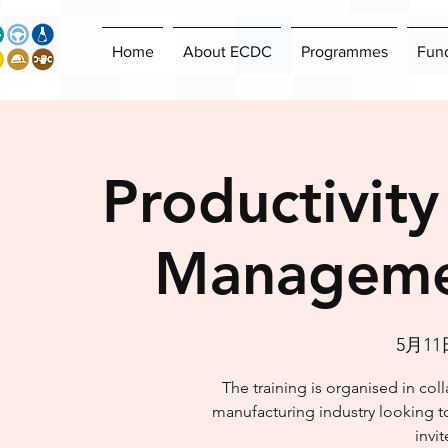
Home
About ECDC
Programmes
Fun
Productivit
Manageme
5月1
The training is organised in col
manufacturing industry looking to
invit