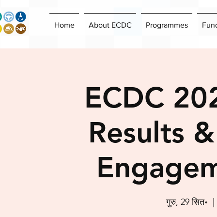
Home
About ECDC
Programmes
Fun
ECDC 202
Results &
Engagem
गुरु, 29 सित॰
  |