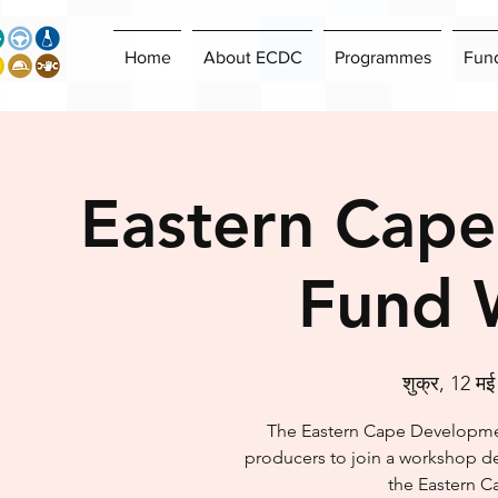
Home
About ECDC
Programmes
Fun
Eastern Cape
Fund 
शुक्र, 12 मई
The Eastern Cape Development
producers to join a workshop de
the Eastern C