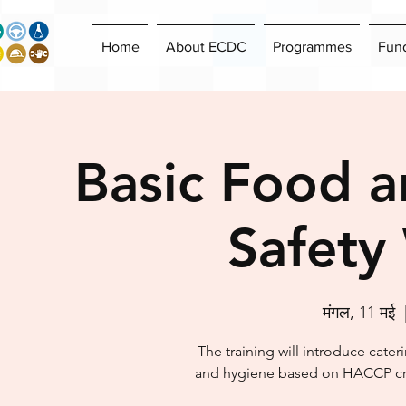
Home
About ECDC
Programmes
Fun
Basic Food a
Safety
मंगल, 11 मई
  
The training will introduce cate
and hygiene based on HACCP crit